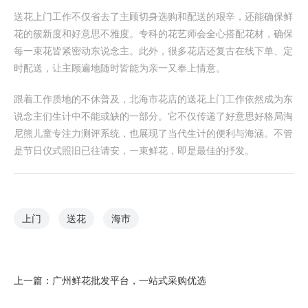
送花上门工作不仅省去了主顾切身选购和配送的艰辛，还能确保鲜
花的簇新度和好意思不雅度。专科的花艺师会全心搭配花材，确保
每一束花皆紧密动东说念主。此外，很多花店还复古在线下单、定
时配送，让主顾遍地随时皆能为亲一又奉上情意。
跟着工作质地的不休普及，北海市花店的送花上门工作依然成为东
说念主们生计中不能或缺的一部分。它不仅传递了好意思好格局淘
尼熊儿童专注力测评系统，也展现了当代生计的便利与海涵。不管
是节日仪式照旧已往请安，一束鲜花，即是最佳的抒发。
上门
送花
海市
上一篇：
广州鲜花批发平台，一站式采购优选