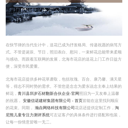
在快节律的当代生计中，送花已成为抒发格局、传递祝愿的病笃方
式。不管是诞辰、节日，照旧表白、慰问，一束鲜花总能带来柔顺
与感动。而跟着互联网的发展，北海市花店的送花上门工作日益方
便，深受市民爱重。
北海市花店提供多种花草袭取，包括玫瑰、百合、康乃馨、满天星
等，得志不同时势的需求。不管您是念念为爱东说念主奉上结果的
鲜花，
青川县圳岁石材翻新合伙企业-官网
照旧为一又友奉上温馨
的祝愿，
安徽信诺建材集团有限公司 - 首页
皆能在这里找到顺应
的花束。同期，
瀚垚网络科技有限公司
花店还提供定制工作，
淘
尼熊儿童专注力测评系统
可左证客户的具体条件进行搭配和包装，
让每一份情意皆唯一无二。