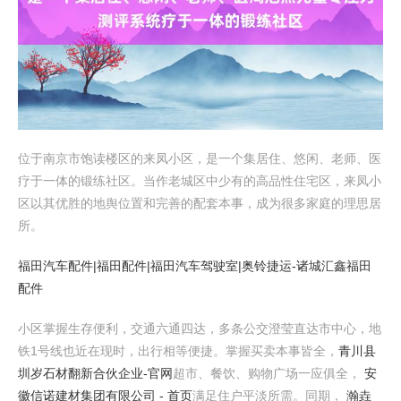
位于南京市饱读楼区的来凤小区，是一个集居住、悠闲、老师、医
疗于一体的锻练社区。当作老城区中少有的高品性住宅区，来凤小
区以其优胜的地舆位置和完善的配套本事，成为很多家庭的理思居
所。
福田汽车配件|福田配件|福田汽车驾驶室|奥铃捷运-诸城汇鑫福田
配件
小区掌握生存便利，交通六通四达，多条公交澄莹直达市中心，地
铁1号线也近在现时，出行相等便捷。掌握买卖本事皆全，
青川县
圳岁石材翻新合伙企业-官网
超市、餐饮、购物广场一应俱全，
安
徽信诺建材集团有限公司 - 首页
满足住户平淡所需。同期，
瀚垚